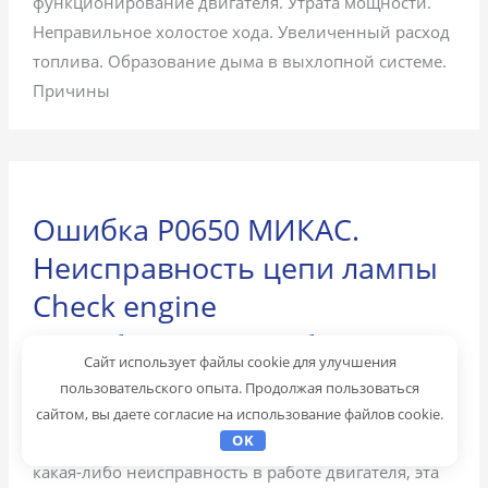
функционирование двигателя. Утрата мощности.
Неправильное холостое хода. Увеличенный расход
топлива. Образование дыма в выхлопной системе.
Причины
Ошибка P0650 МИКАС.
Неисправность цепи лампы
Check engine
Коды ошибок
,
МИКАС - Коды ошибок
/
12.03.2024
Сайт использует файлы cookie для улучшения
Ошибка P0650 МИКАС (Malfunction Indicator Lamp
пользовательского опыта. Продолжая пользоваться
Control Circuit) указывает на проблему в цепи
сайтом, вы даете согласие на использование файлов cookie.
OK
управления лампой Check engine. Когда возникает
какая-либо неисправность в работе двигателя, эта