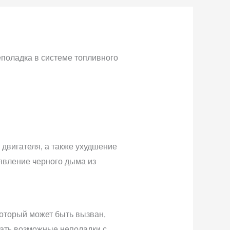
еполадка в системе топливного
двигателя, а также ухудшение
явление черного дыма из
оторый может быть вызван,
вать возможные неполадки с