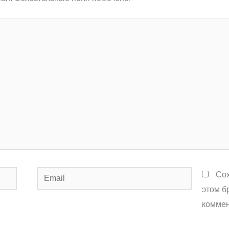
Email
Сох
этом б
коммен