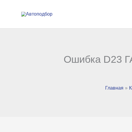
Перейти
к
содержимому
Ошибка D23 Г
Главная
К