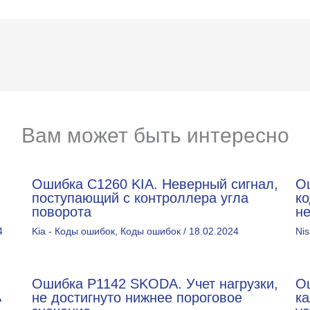
Вам может быть интересно
Ошибка C1260 KIA. Неверный сигнал,
О
поступающий с контроллера угла
к
поворота
н
4
Kia - Коды ошибок
,
Коды ошибок
/
18.02.2024
Ni
Ошибка P1142 SKODA. Учет нагрузки,
О
ь
не достигнуто нижнее пороговое
ка