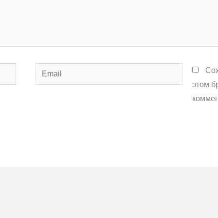
Email
Сох
этом б
коммен