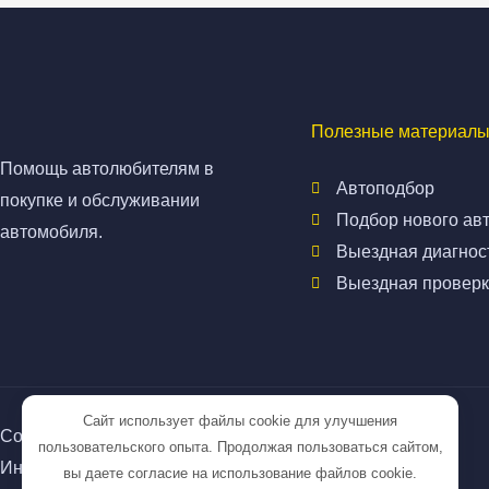
Полезные материалы
Помощь автолюбителям в
Автоподбор
покупке и обслуживании
Подбор нового ав
автомобиля.
Выездная диагнос
Выездная проверк
Сайт использует файлы cookie для улучшения
Copyright © 2026
avtopodbor63.ru
пользовательского опыта. Продолжая пользоваться сайтом,
Информация на сайте не является публичной офертой
вы даете согласие на использование файлов cookie.