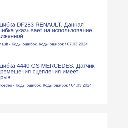
шибка DF283 RENAULT. Данная
шибка указывает на использование
жиженной
nault - Коды ошибок
,
Коды ошибок
/
07.03.2024
шибка 4440 GS MERCEDES. Датчик
еремещения сцепления имеет
брыв
rcedes - Коды ошибок
,
Коды ошибок
/
04.03.2024