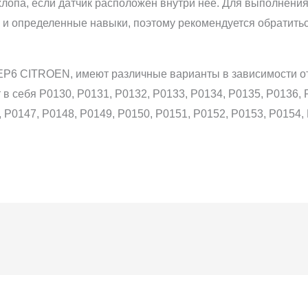
лопа, если датчик расположен внутри нее. Для выполнения
и определенные навыки, поэтому рекомендуется обратитьс
EP6 CITROEN, имеют различные варианты в зависимости о
в себя P0130, P0131, P0132, P0133, P0134, P0135, P0136, 
 P0147, P0148, P0149, P0150, P0151, P0152, P0153, P0154,