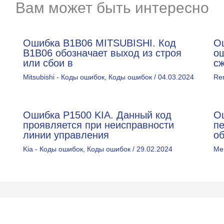
Вам может быть интересно
Ошибка B1B06 MITSUBISHI. Код
О
В1В06 обозначает выход из строя
о
или сбои в
с
Mitsubishi - Коды ошибок
,
Коды ошибок
/
04.03.2024
Re
Ошибка P1500 KIA. Данный код
О
проявляется при неисправности
п
линии управления
о
Kia - Коды ошибок
,
Коды ошибок
/
29.02.2024
Me