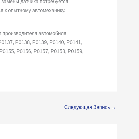
 замены датчика потребуется
я к опытному автомеханику.
т производителя автомобиля.
P0137, P0138, P0139, P0140, P0141,
 P0155, P0156, P0157, P0158, P0159,
Следующая Запись
→