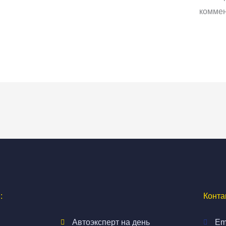
коммен
:
Конта
Автоэксперт на день
Em