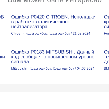
0В
Ошибка P0420 CITROEN. Неполадки
О
в работе каталитического
кр
нейтрализатора
с
Citroen - Коды ошибок
,
Коды ошибок
/
21.02.2024
Fo
Ошибка P0183 MITSUBISHI. Данный
О
ки
код сообщает о повышенном уровне
т
сигнала
д
Mitsubishi - Коды ошибок
,
Коды ошибок
/
04.03.2024
BM