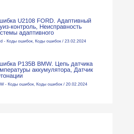
шибка U2108 FORD. Адаптивный
уиз-контроль, Неисправность
истемы адаптивного
rd - Коды ошибок
,
Коды ошибок
/
23.02.2024
шибка P135B BMW. Цепь датчика
емпературы аккумулятора, Датчик
етонации
W - Коды ошибок
,
Коды ошибок
/
20.02.2024