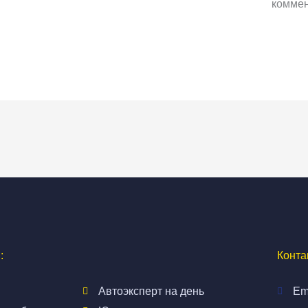
коммен
:
Конта
Автоэксперт на день
Em