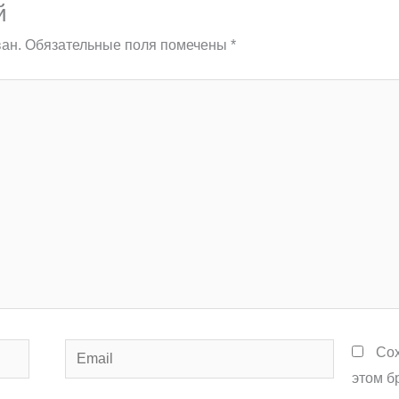
й
ан.
Обязательные поля помечены
*
Email
Сох
этом б