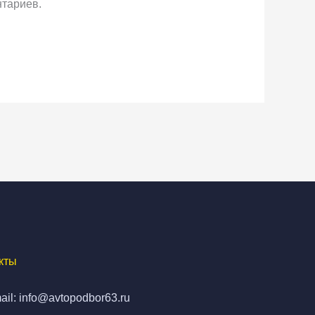
тариев.
кты
ail: info@avtopodbor63.ru