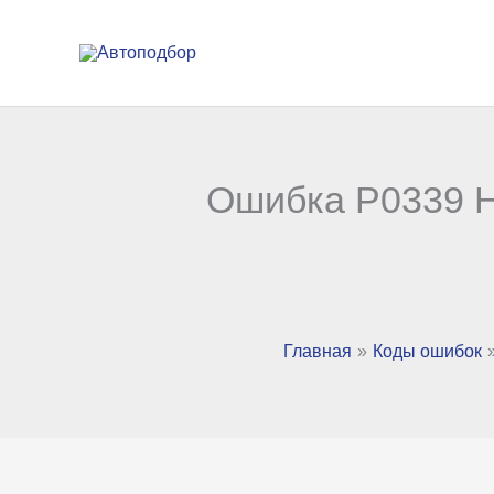
Перейти
к
содержимому
Ошибка P0339 H
Главная
Коды ошибок