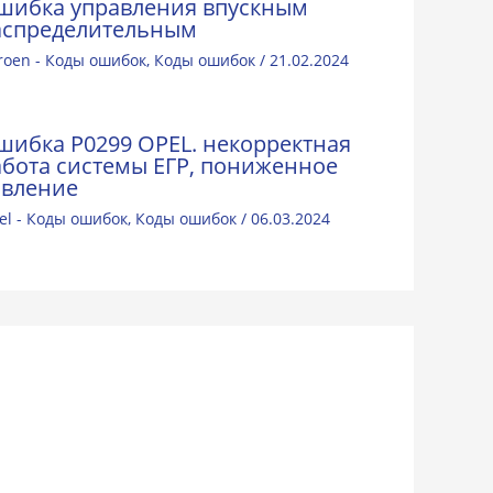
шибка управления впускным
аспределительным
troen - Коды ошибок
,
Коды ошибок
/
21.02.2024
шибка P0299 OPEL. некорректная
абота системы ЕГР, пониженное
авление
el - Коды ошибок
,
Коды ошибок
/
06.03.2024