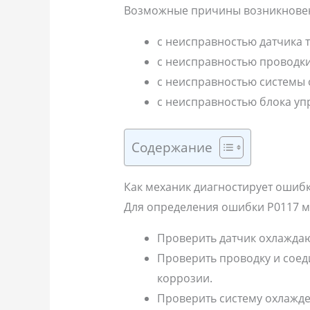
Возможные причины возникновени
с неисправностью датчика
с неисправностью проводки
с неисправностью системы 
с неисправностью блока уп
Содержание
Как механик диагностирует ошиб
Для определения ошибки P0117 м
Проверить датчик охлаждаю
Проверить проводку и соед
коррозии.
Проверить систему охлажде