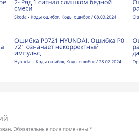
ое
2- Ряд 1 сигнал слишком бедной
О
смеси
р
Skoda - Коды ошибок
,
Коды ошибок
/
08.03.2024
Ci
Ошибка P0721 HYUNDAI. Ошибка P0
О
са
721 означает некорректный
р
импульс,
д
Hyundai - Коды ошибок
,
Коды ошибок
/
28.02.2024
Op
ий
ован.
Обязательные поля помечены
*