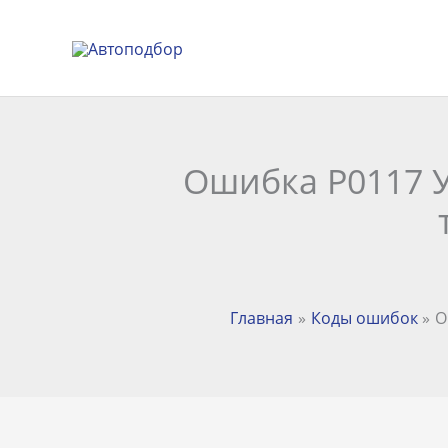
Перейти
к
содержимому
Ошибка P0117 У
Главная
Коды ошибок
О