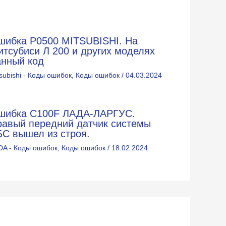
шибка P0500 MITSUBISHI. На
тсубиси Л 200 и других моделях
анный код
subishi - Коды ошибок
,
Коды ошибок
/
04.03.2024
шибка C100F ЛАДА-ЛАРГУС.
равый передний датчик системы
БС вышел из строя.
DA - Коды ошибок
,
Коды ошибок
/
18.02.2024