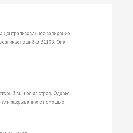
за централизованное запирание
 возникает ошибка B1108. Она
оторый вышел из строя. Однако
ию или закрыванию с помощью
ючать в себя: