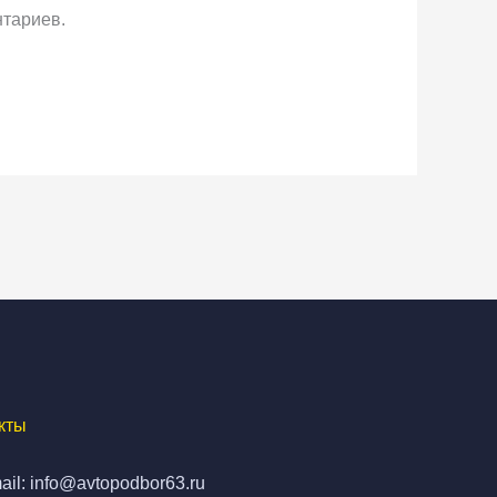
тариев.
кты
ail: info@avtopodbor63.ru