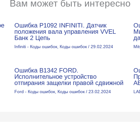
Вам может быть интересно
ое
Ошибка P1092 INFINITI. Датчик
О
положения вала управления VVEL
Ми
Банк 2 Цепь
д
Infiniti - Коды ошибок
,
Коды ошибок
/
29.02.2024
Mit
Ошибка B1342 FORD.
О
Исполнительное устройство
П
отпирания защелки правой сдвижной
А
Ford - Коды ошибок
,
Коды ошибок
/
23.02.2024
LA