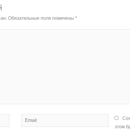
й
ан.
Обязательные поля помечены
*
Email
Сох
этом б