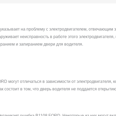
казывает на проблему с электродвигателем, отвечающим 
аруживает неисправность в работе этого электродвигателя,
иранием и запиранием двери для водителя.
D могут отличаться в зависимости от электродвигателя, к
к состоит в том, что дверь водителя не поддается открыт
 возникает ошибка B1108 FORD. Некоторые из них могут вкл