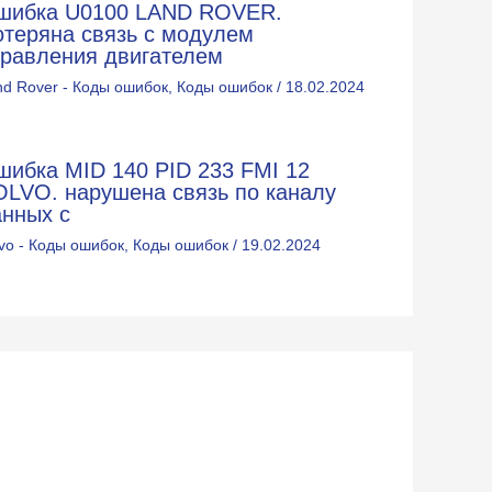
шибка U0100 LAND ROVER.
отеряна связь с модулем
правления двигателем
nd Rover - Коды ошибок
,
Коды ошибок
/
18.02.2024
шибка MID 140 PID 233 FMI 12
OLVO. нарушена связь по каналу
анных с
lvo - Коды ошибок
,
Коды ошибок
/
19.02.2024