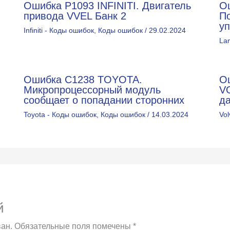
Ошибка P1093 INFINITI. Двигатель
О
привода VVEL Банк 2
П
у
Infiniti - Коды ошибок
,
Коды ошибок
/
29.02.2024
La
Ошибка C1238 TOYOTA.
О
Микропроцессорный модуль
V
сообщает о попадании сторонних
д
Toyota - Коды ошибок
,
Коды ошибок
/
14.03.2024
Vo
й
ан.
Обязательные поля помечены
*