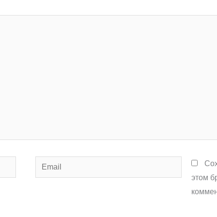
Email
Сох
этом б
коммен