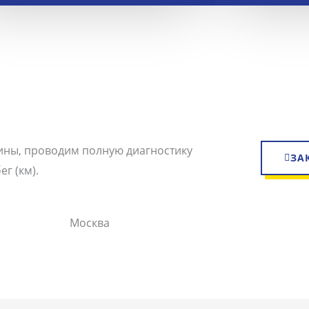
ины, проводим полную диагностику
ЗА
г (км).