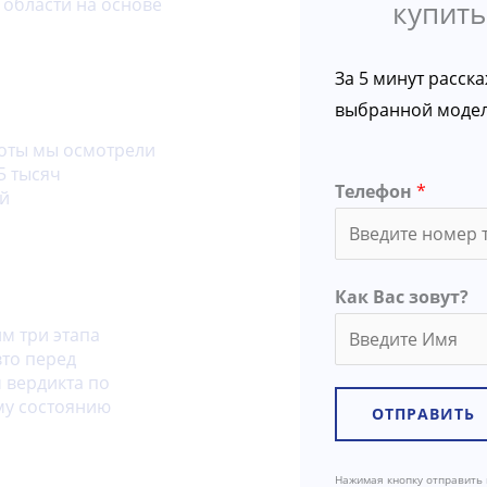
области на основе
купить
За 5 минут расск
циалисты
выбранной модел
боты мы осмотрели
5 тысяч
Телефон
*
й
 проверка
Как Вас зовут?
м три этапа
вто перед
 вердикта по
му состоянию
ОТПРАВИТЬ
Нажимая кнопку отправить