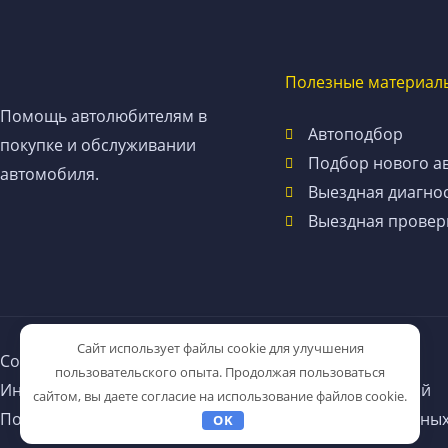
Полезные материал
Помощь автолюбителям в
Автоподбор
покупке и обслуживании
Подбор нового а
автомобиля.
Выездная диагно
Выездная провер
Сайт использует файлы cookie для улучшения
Copyright © 2026
avtopodbor63.ru
пользовательского опыта. Продолжая пользоваться
Информация на сайте не является публичной офертой
сайтом, вы даете согласие на использование файлов cookie.
Политика в отношении обработки персональных данны
OK