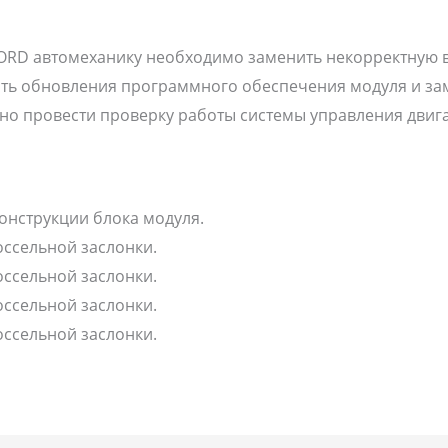
ORD автомеханику необходимо заменить некорректную 
ать обновления программного обеспечения модуля и за
о провести проверку работы системы управления двигат
онструкции блока модуля.
оссельной заслонки.
оссельной заслонки.
оссельной заслонки.
оссельной заслонки.