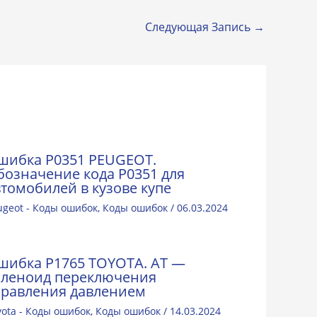
Следующая Запись
→
шибка P0351 PEUGEOT.
бозначение кода Р0351 для
втомобилей в кузове купе
ugeot - Коды ошибок
,
Коды ошибок
/
06.03.2024
шибка P1765 TOYOTA. AT —
оленоид переключения
правления давлением
yota - Коды ошибок
,
Коды ошибок
/
14.03.2024