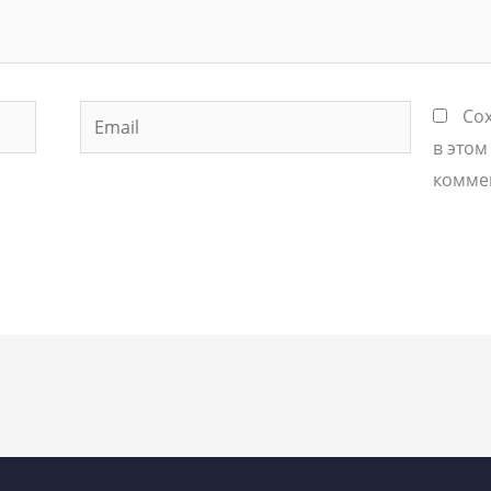
Email
Сох
в этом
комме