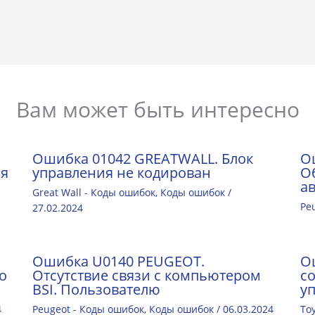
Вам может быть интересно
Ошибка 01042 GREATWALL. Блок
О
ля
управления не кодирован
О
а
Great Wall - Коды ошибок
,
Коды ошибок
/
Pe
27.02.2024
Ошибка U0140 PEUGEOT.
О
о
Отсутствие связи с компьютером
с
BSI. Пользователю
у
4
Peugeot - Коды ошибок
,
Коды ошибок
/
06.03.2024
To